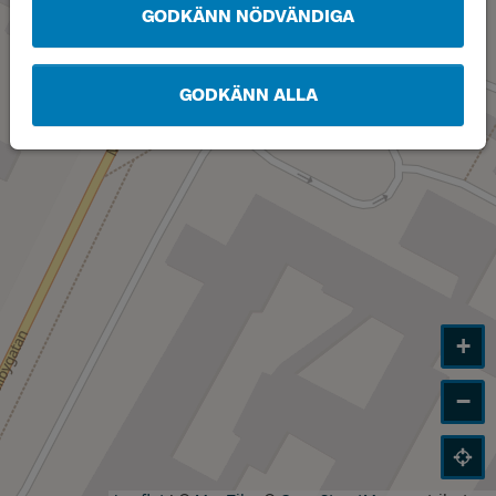
GODKÄNN NÖDVÄNDIGA
GODKÄNN ALLA
+
−