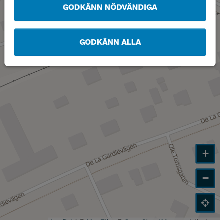
GODKÄNN NÖDVÄNDIGA
GODKÄNN ALLA
+
−