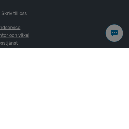
Skriv till oss
ndservice
ntor och växel
esstjänst
lj oss