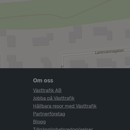
Sidfotsnavigering
Om oss
Västtrafik AB
Jobba på Västtrafik
Hållbara resor med Västtrafik
Partnerföretag
Blogg
Tillgänglighetsredogörelser