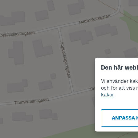
Den här web
Vi använder kako
och för att vis
kakor
ANPASSA 