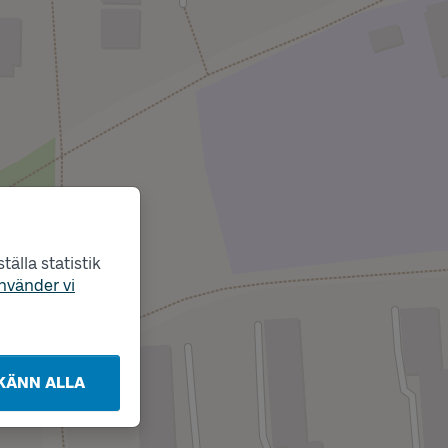
älla statistik
nvänder vi
KÄNN ALLA