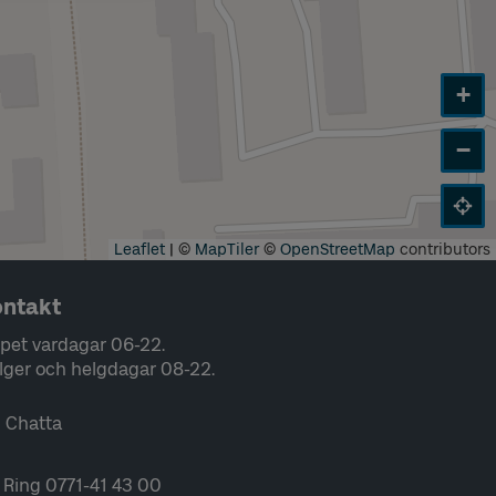
+
−
Leaflet
|
©
MapTiler
©
OpenStreetMap
contributors
ntakt
pet vardagar 06-22.
lger och helgdagar 08-22.
Chatta
Ring 0771-41 43 00