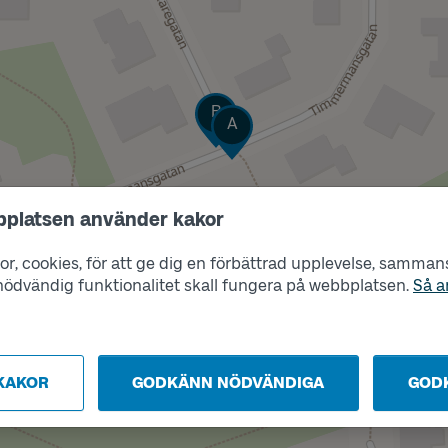
Läge
B
Läge
A
bplatsen använder kakor
r, cookies, för att ge dig en förbättrad upplevelse, sammanst
s nödvändig funktionalitet skall fungera på webbplatsen.
Så a
KAKOR
GODKÄNN NÖDVÄNDIGA
GOD