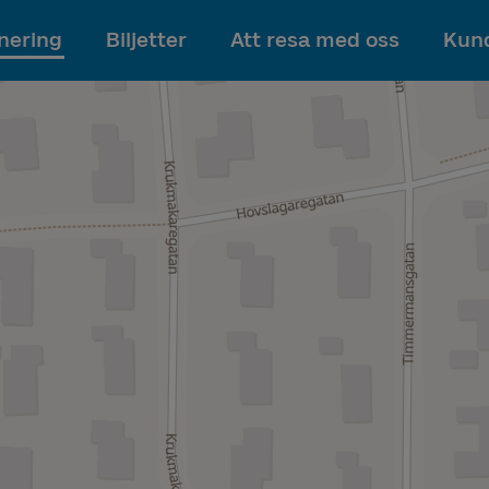
Till innehållet
nering
Biljetter
Att resa med oss
Kund