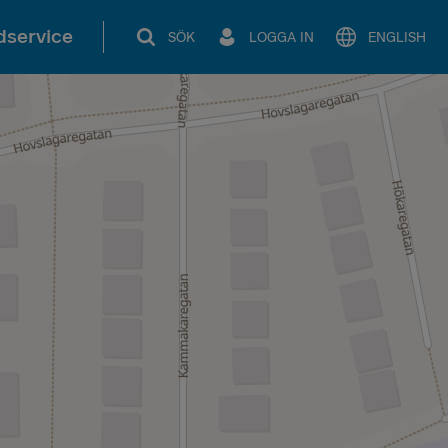
service
SÖK
LOGGA IN
ENGLISH