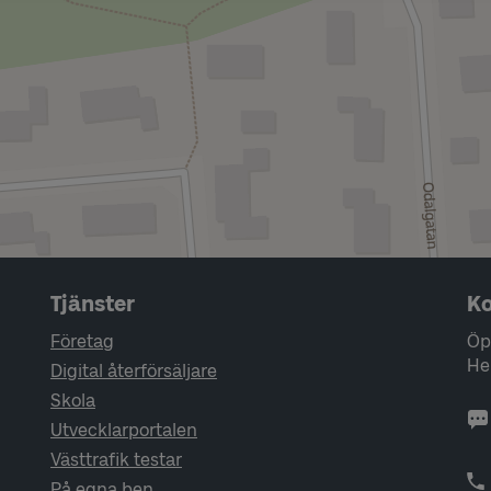
Tjänster
Ko
Företag
Öp
He
Digital återförsäljare
Skola
Utvecklarportalen
Västtrafik testar
På egna ben