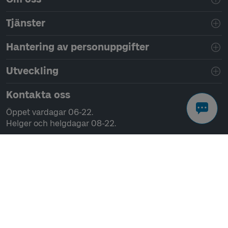
Tjänster
Hantering av personuppgifter
Utveckling
Kontakta oss
Öppet vardagar 06-22.
Helger och helgdagar 08-22.
Chatta
Ring 0771-41 43 00
Skriv till oss