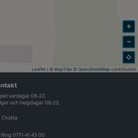
+
−
Leaflet
|
©
MapTiler
©
OpenStreetMap
contributors
ntakt
pet vardagar 06-22.
lger och helgdagar 08-22.
Chatta
Ring 0771-41 43 00