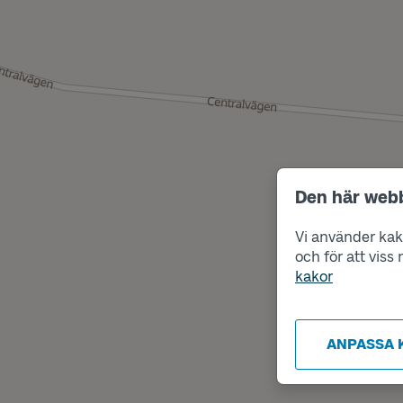
Den här web
Vi använder kako
och för att vis
kakor
ANPASSA 