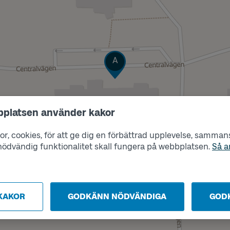
Läge
A
bplatsen använder kakor
r, cookies, för att ge dig en förbättrad upplevelse, sammanst
s nödvändig funktionalitet skall fungera på webbplatsen.
Så a
KAKOR
GODKÄNN NÖDVÄNDIGA
GOD