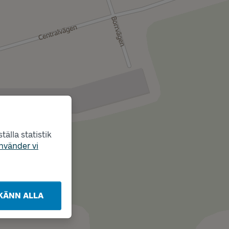
älla statistik
nvänder vi
KÄNN ALLA