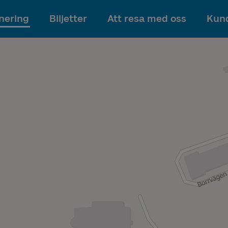
Till innehållet
nering
Biljetter
Att resa med oss
Kund