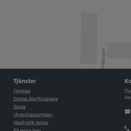
Tjänster
Ko
Företag
Öp
He
Digital återförsäljare
Skola
Utvecklarportalen
Västtrafik testar
På egna ben