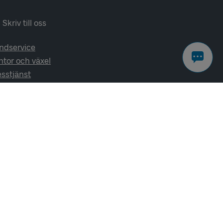
Skriv till oss
ndservice
ntor och växel
esstjänst
lj oss