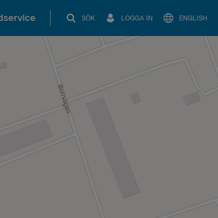
service
SÖK
LOGGA IN
ENGLISH