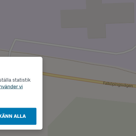
älla statistik
nvänder vi
KÄNN ALLA