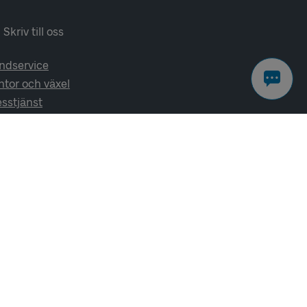
Skriv till oss
ndservice
ntor och växel
esstjänst
lj oss