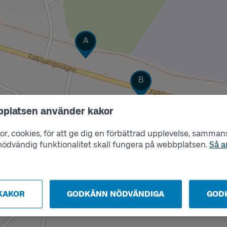
Läge
A
Läge
B
bplatsen använder kakor
r, cookies, för att ge dig en förbättrad upplevelse, sammanst
s nödvändig funktionalitet skall fungera på webbplatsen.
Så a
KAKOR
GODKÄNN NÖDVÄNDIGA
GOD