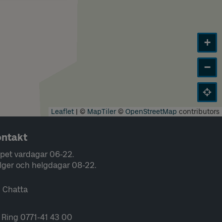
+
−
Leaflet
|
©
MapTiler
©
OpenStreetMap
contributors
ntakt
pet vardagar 06-22.
lger och helgdagar 08-22.
Chatta
Ring 0771-41 43 00