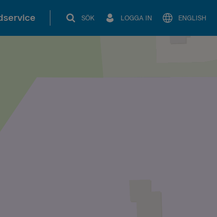
service
SÖK
LOGGA IN
ENGLISH