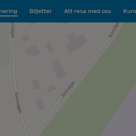
Till innehållet
nering
Biljetter
Att resa med oss
Kund