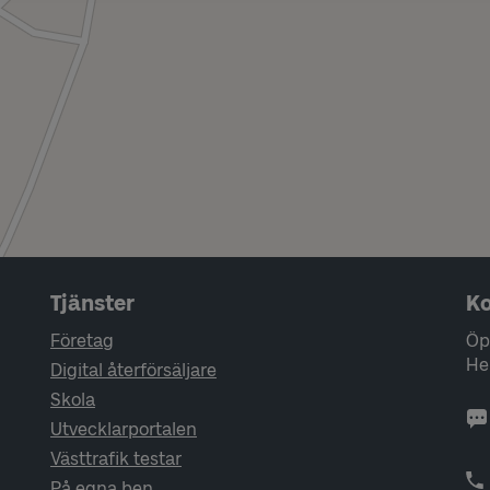
Tjänster
Ko
Företag
Öp
He
Digital återförsäljare
Skola
Utvecklarportalen
Västtrafik testar
På egna ben