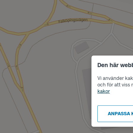
Den här web
Vi använder kako
och för att vis
kakor
ANPASSA 