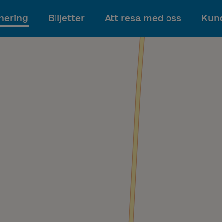
Till innehållet
nering
Biljetter
Att resa med oss
Kund