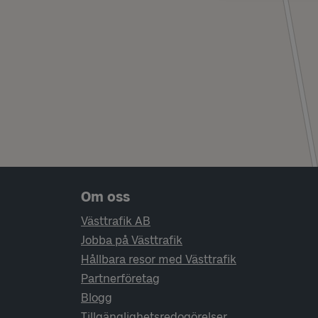
Sidfotsnavigering
Om oss
Västtrafik AB
Jobba på Västtrafik
Hållbara resor med Västtrafik
Partnerföretag
Blogg
Tillgänglighetsredogörelser