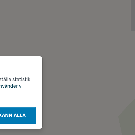
älla statistik
nvänder vi
KÄNN ALLA