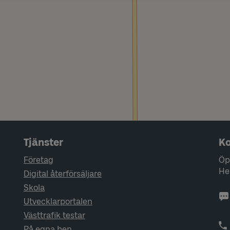
Tjänster
Ko
Företag
Öp
He
Digital återförsäljare
Skola
Utvecklarportalen
Västtrafik testar
På egna ben