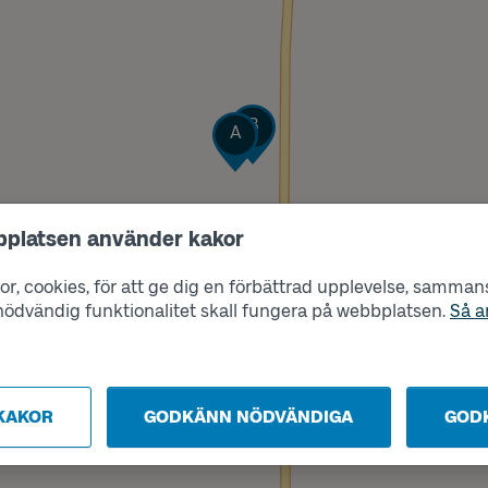
Läge
Läge
B
A
bplatsen använder kakor
r, cookies, för att ge dig en förbättrad upplevelse, sammanst
s nödvändig funktionalitet skall fungera på webbplatsen.
Så a
KAKOR
GODKÄNN NÖDVÄNDIGA
GOD