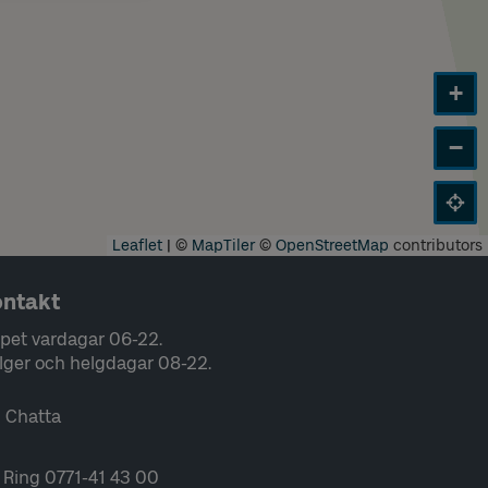
+
−
Leaflet
|
©
MapTiler
©
OpenStreetMap
contributors
ntakt
pet vardagar 06-22.
lger och helgdagar 08-22.
Chatta
Ring 0771-41 43 00