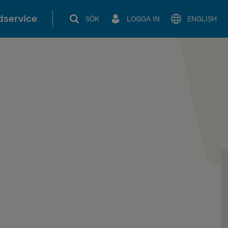
service
SÖK
LOGGA IN
ENGLISH