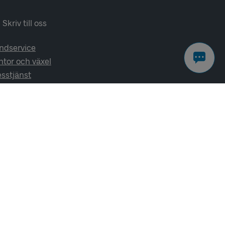
Skriv till oss
ndservice
ntor och växel
esstjänst
lj oss