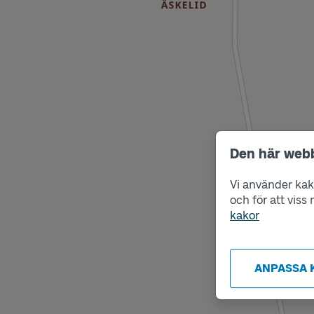
Den här web
Vi använder kako
och för att vis
kakor
ANPASSA 