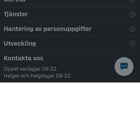
Tjänster
Hantering av personuppgifter
Utveckling
Kontakta oss
Öppet vardagar 06-22.
Helger och helgdagar 08-22.
Chatta
Ring 0771-41 43 00
Skriv till oss