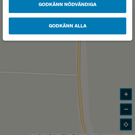
GODKÄNN NÖDVÄNDIGA
GODKÄNN ALLA
+
−