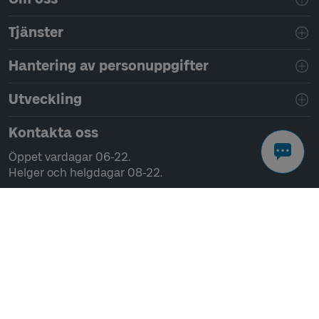
Tjänster
Hantering av personuppgifter
Utveckling
Kontakta oss
Öppet vardagar 06-22.
Helger och helgdagar 08-22.
Chatta
Ring 0771-41 43 00
Skriv till oss