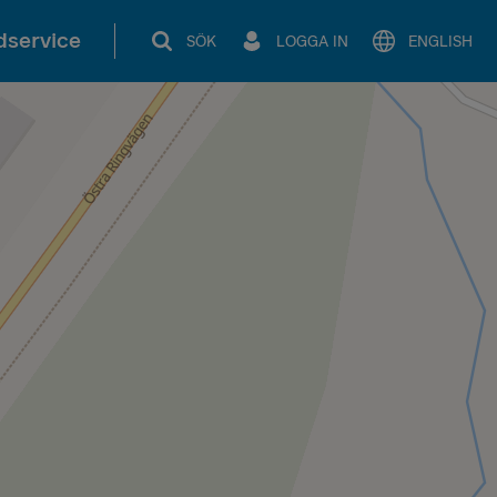
service
SÖK
LOGGA IN
ENGLISH