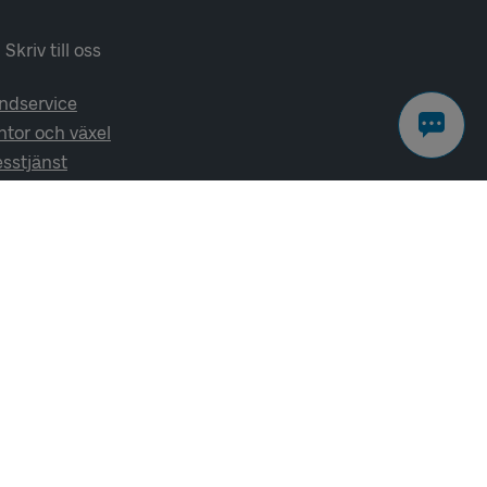
Skriv till oss
ndservice
ntor och växel
esstjänst
lj oss