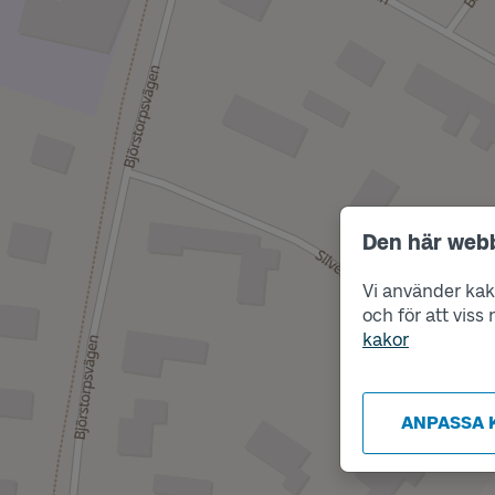
Den här web
Vi använder kako
och för att vis
kakor
ANPASSA 