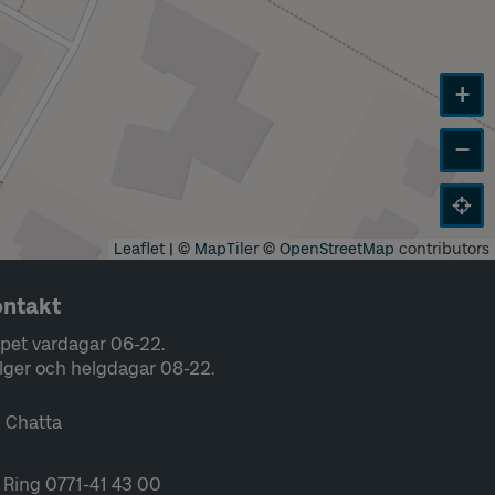
+
−
Leaflet
|
©
MapTiler
©
OpenStreetMap
contributors
ntakt
pet vardagar 06-22.
lger och helgdagar 08-22.
Chatta
Ring 0771-41 43 00