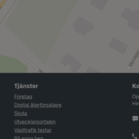
Tjänster
Ko
Företag
Öp
He
Digital återförsäljare
Skola
Utvecklarportalen
Västtrafik testar
På egna ben