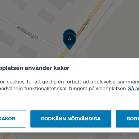
Läge
B
Läge
A
bplatsen använder kakor
r, cookies, för att ge dig en förbättrad upplevelse, sammanst
s nödvändig funktionalitet skall fungera på webbplatsen.
Så a
KAKOR
GODKÄNN NÖDVÄNDIGA
GOD