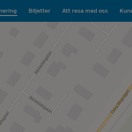
Till innehållet
nering
Biljetter
Att resa med oss
Kund