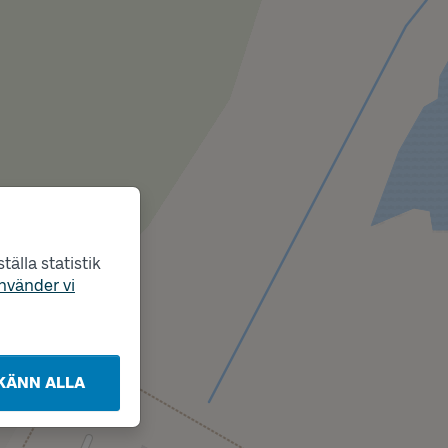
älla statistik
nvänder vi
KÄNN ALLA