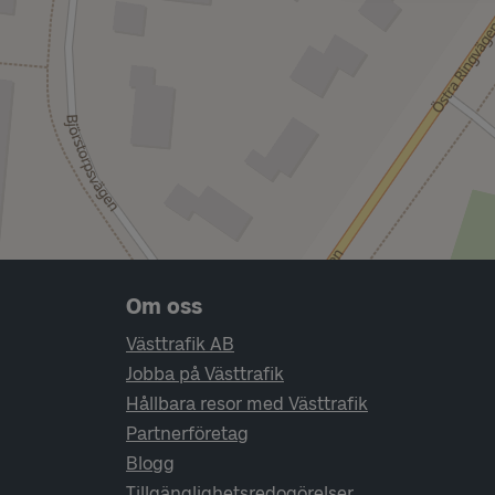
Sidfotsnavigering
Om oss
Västtrafik AB
Jobba på Västtrafik
Hållbara resor med Västtrafik
Partnerföretag
Blogg
Tillgänglighetsredogörelser