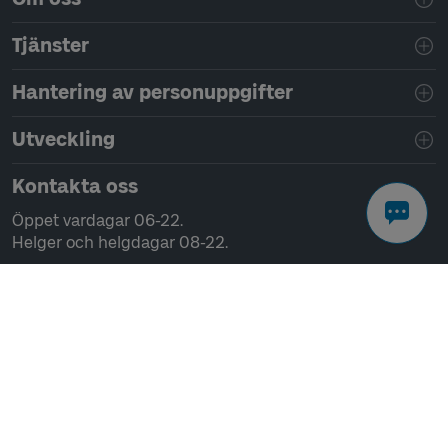
Tjänster
Hantering av personuppgifter
Utveckling
Kontakta oss
Öppet vardagar 06-22.
Helger och helgdagar 08-22.
Chatta
Ring 0771-41 43 00
Skriv till oss