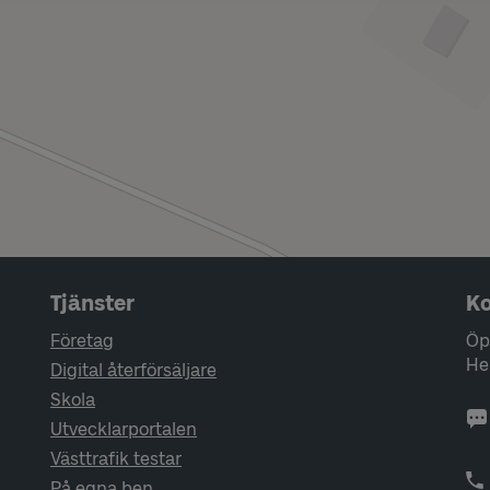
Tjänster
Ko
Företag
Öp
He
Digital återförsäljare
Skola
Utvecklarportalen
Västtrafik testar
På egna ben