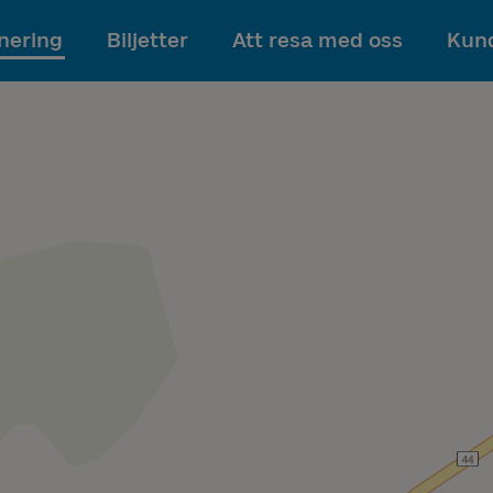
Till innehållet
nering
Biljetter
Att resa med oss
Kund