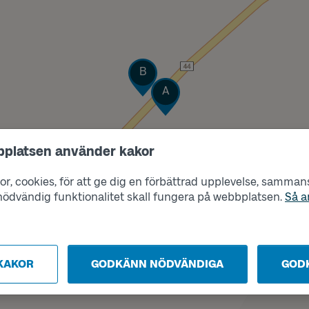
Läge
B
Läge
A
bplatsen använder kakor
r, cookies, för att ge dig en förbättrad upplevelse, sammanst
s nödvändig funktionalitet skall fungera på webbplatsen.
Så a
KAKOR
GODKÄNN NÖDVÄNDIGA
GOD