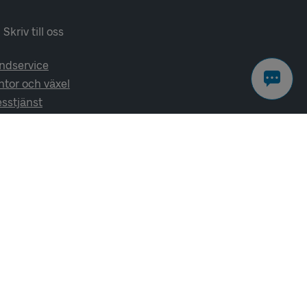
Skriv till oss
ndservice
ntor och växel
esstjänst
lj oss