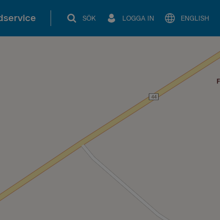
service
SÖK
LOGGA IN
ENGLISH