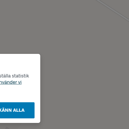
älla statistik
nvänder vi
KÄNN ALLA