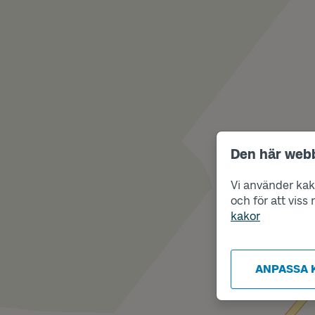
Den här web
Vi använder kako
och för att vis
kakor
ANPASSA 