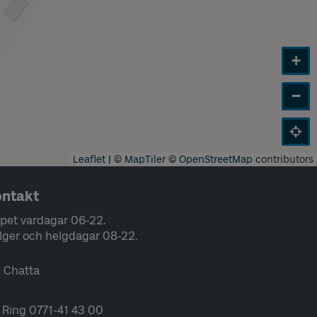
+
−
Leaflet
|
©
MapTiler
©
OpenStreetMap
contributors
ntakt
pet vardagar 06-22.
lger och helgdagar 08-22.
Chatta
Ring 0771-41 43 00