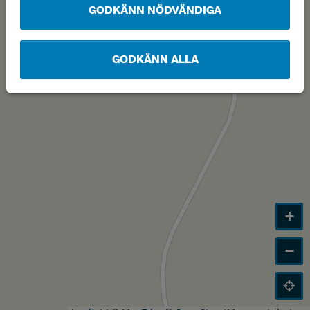
GODKÄNN NÖDVÄNDIGA
GODKÄNN ALLA
+
−