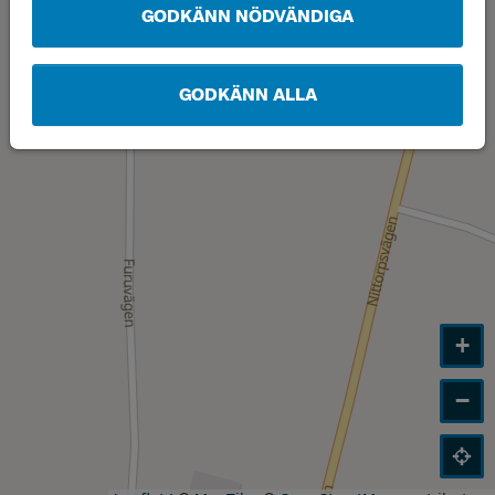
GODKÄNN NÖDVÄNDIGA
GODKÄNN ALLA
+
−