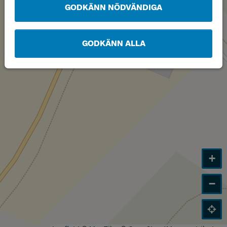
GODKÄNN NÖDVÄNDIGA
GODKÄNN ALLA
+
−