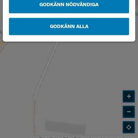
GODKÄNN NÖDVÄNDIGA
GODKÄNN ALLA
+
−