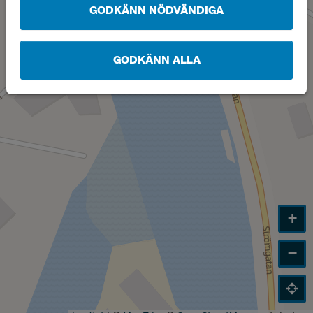
GODKÄNN NÖDVÄNDIGA
GODKÄNN ALLA
+
−