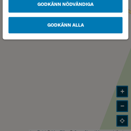
GODKÄNN NÖDVÄNDIGA
GODKÄNN ALLA
+
−