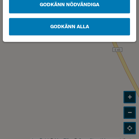
GODKÄNN NÖDVÄNDIGA
GODKÄNN ALLA
+
−