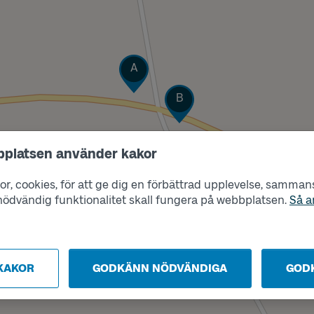
Läge
A
Läge
B
bplatsen använder kakor
r, cookies, för att ge dig en förbättrad upplevelse, sammanst
s nödvändig funktionalitet skall fungera på webbplatsen.
Så a
KAKOR
GODKÄNN NÖDVÄNDIGA
GOD