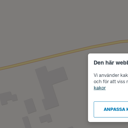
Den här web
Vi använder kako
och för att vis
kakor
ANPASSA 