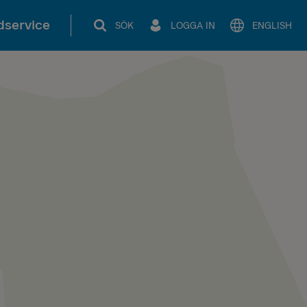
service
SÖK
LOGGA IN
ENGLISH