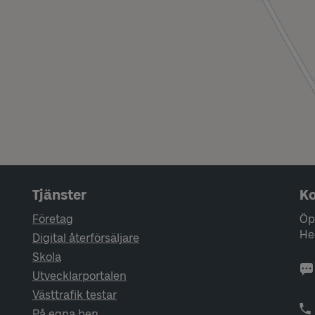
Tjänster
Ko
Företag
Öp
He
Digital återförsäljare
Skola
Utvecklarportalen
Västtrafik testar
På egna ben