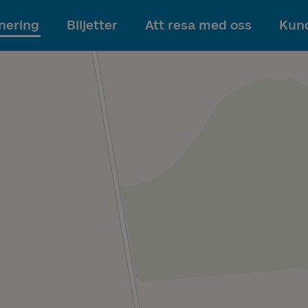
Till innehållet
nering
Biljetter
Att resa med oss
Kund