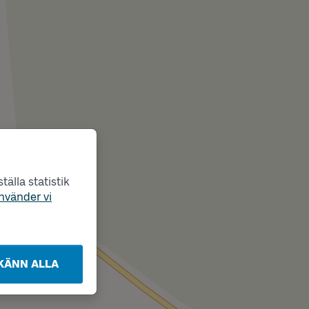
älla statistik
nvänder vi
KÄNN ALLA