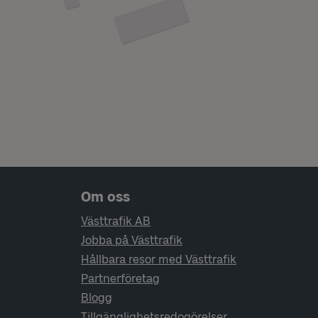
Sidfotsnavigering
Om oss
Västtrafik AB
Jobba på Västtrafik
Hållbara resor med Västtrafik
Partnerföretag
Blogg
Tillgänglighetsredogörelser