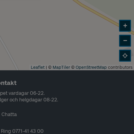
+
−
Leaflet
|
©
MapTiler
©
OpenStreetMap
contributors
ntakt
pet vardagar 06-22.
lger och helgdagar 08-22.
Chatta
Ring 0771-41 43 00