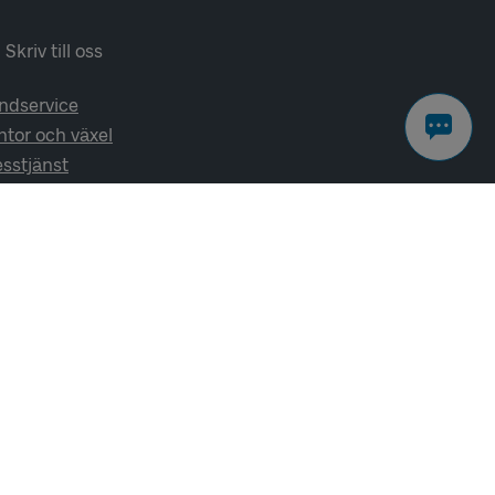
Skriv till oss
ndservice
ntor och växel
esstjänst
lj oss