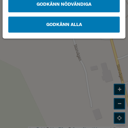
GODKÄNN NÖDVÄNDIGA
GODKÄNN ALLA
+
−