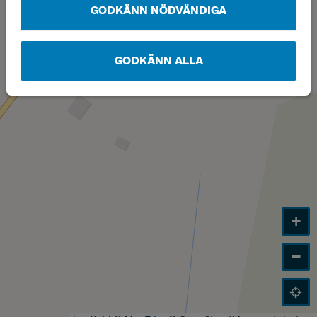
GODKÄNN NÖDVÄNDIGA
GODKÄNN ALLA
+
−