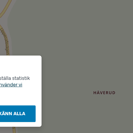
älla statistik
nvänder vi
KÄNN ALLA