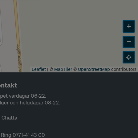
+
−
Leaflet
|
©
MapTiler
©
OpenStreetMap
contributors
ntakt
pet vardagar 06-22.
lger och helgdagar 08-22.
Chatta
Ring 0771-41 43 00