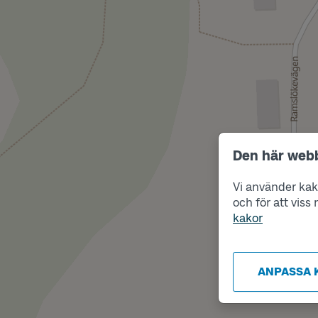
Den här web
Vi använder kako
och för att vis
kakor
ANPASSA 