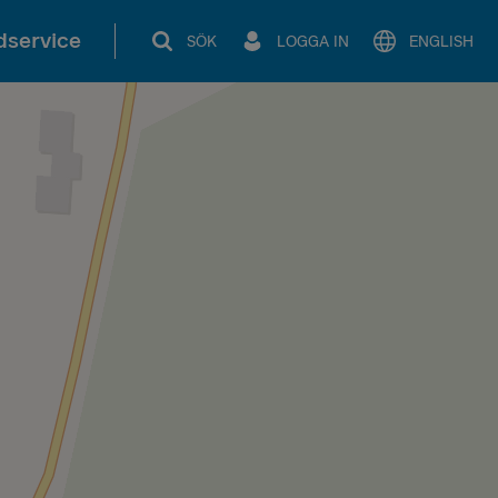
service
SÖK
LOGGA IN
ENGLISH