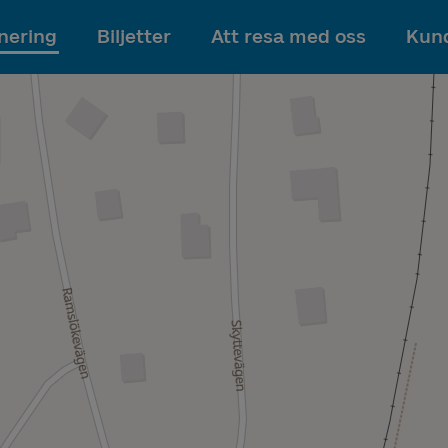
Till innehållet
nering
Biljetter
Att resa med oss
Kund