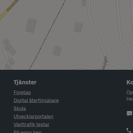
Tjänster
Ko
Företag
Öp
He
Digital återförsäljare
Skola
Utvecklarportalen
Västtrafik testar
På egna ben