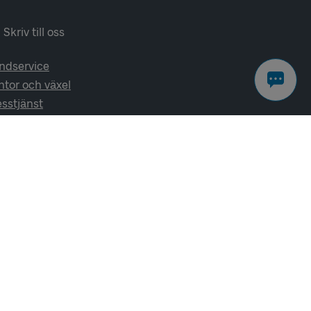
Skriv till oss
ndservice
ntor och växel
esstjänst
lj oss