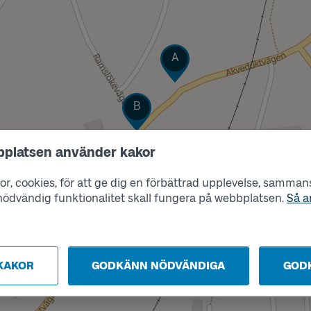
Läge
A
Läge
B
bplatsen använder kakor
r, cookies, för att ge dig en förbättrad upplevelse, sammanst
s nödvändig funktionalitet skall fungera på webbplatsen.
Så a
KAKOR
GODKÄNN NÖDVÄNDIGA
GOD