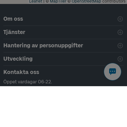
Leaflet
|
©
MapTiler
©
OpenStreetMap
contributors
Sidfotsnavigering
Om oss
Tjänster
Hantering av personuppgifter
Utveckling
Kontakta oss
Öppet vardagar 06-22.
Helger och helgdagar 08-22.
Chatta
Ring 0771-41 43 00