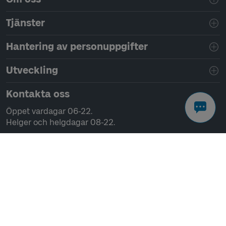
Tjänster
Hantering av personuppgifter
Utveckling
Kontakta oss
Öppet vardagar 06-22.
Helger och helgdagar 08-22.
Chatta
Ring 0771-41 43 00
Skriv till oss