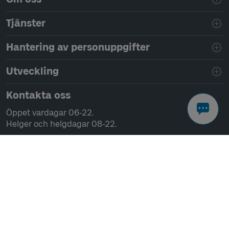
Tjänster
Hantering av personuppgifter
Utveckling
Kontakta oss
Öppet vardagar 06-22.
Helger och helgdagar 08-22.
Chatta
Ring 0771-41 43 00
Skriv till oss