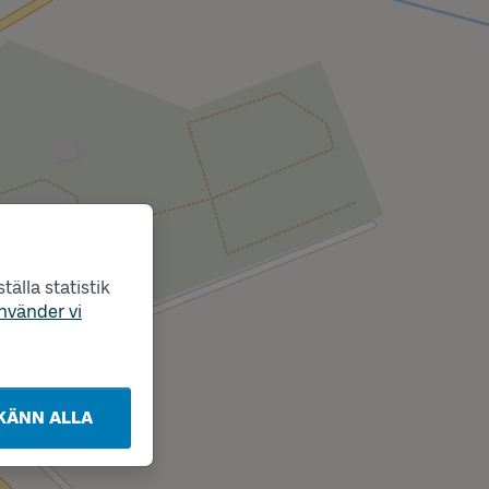
älla statistik
nvänder vi
KÄNN ALLA