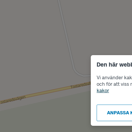
Den här web
Vi använder kako
och för att vis
kakor
ANPASSA 