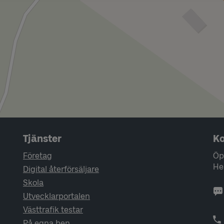
Tjänster
Ko
Företag
Öp
He
Digital återförsäljare
Skola
Utvecklarportalen
Västtrafik testar
På egna ben