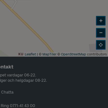
+
−
Leaflet
|
©
MapTiler
©
OpenStreetMap
contributors
ntakt
pet vardagar 06-22.
lger och helgdagar 08-22.
Chatta
Ring 0771-41 43 00