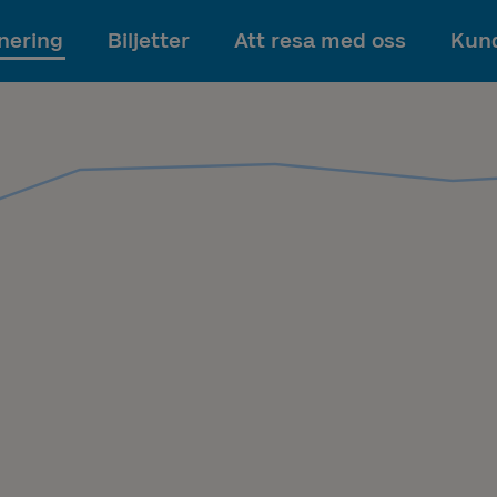
Till innehållet
nering
Biljetter
Att resa med oss
Kund