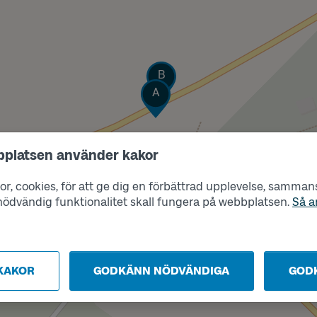
Läge
B
Läge
A
bplatsen använder kakor
r, cookies, för att ge dig en förbättrad upplevelse, sammanst
s nödvändig funktionalitet skall fungera på webbplatsen.
Så a
KAKOR
GODKÄNN NÖDVÄNDIGA
GOD