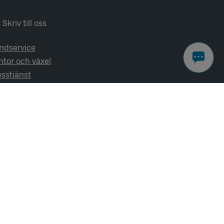
Skriv till oss
ndservice
ntor och växel
esstjänst
lj oss