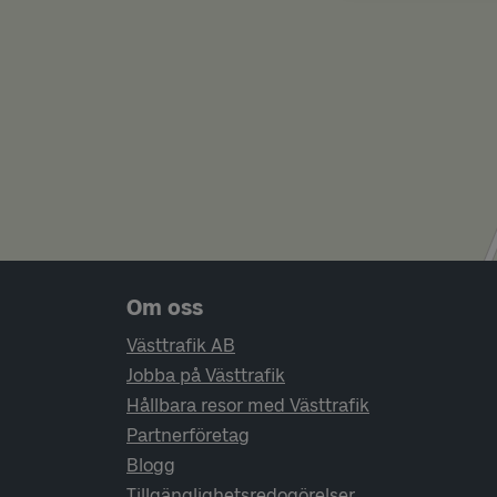
Sidfotsnavigering
Om oss
Västtrafik AB
Jobba på Västtrafik
Hållbara resor med Västtrafik
Partnerföretag
Blogg
Tillgänglighetsredogörelser