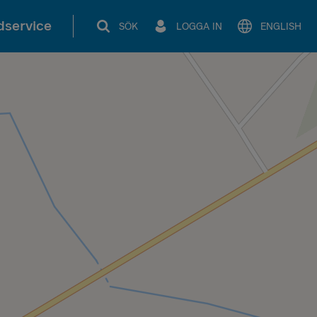
service
SÖK
LOGGA IN
ENGLISH