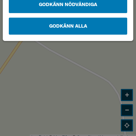
GODKÄNN NÖDVÄNDIGA
GODKÄNN ALLA
+
−