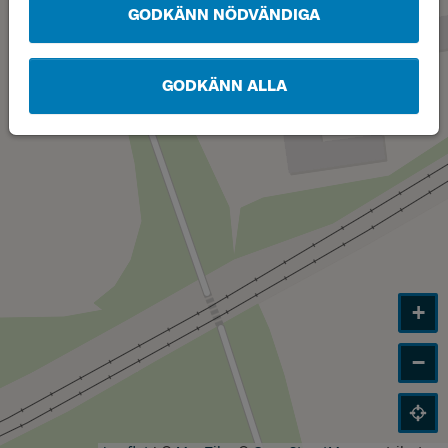
GODKÄNN NÖDVÄNDIGA
GODKÄNN ALLA
+
−