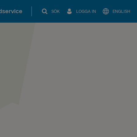
service
SÖK
LOGGA IN
ENGLISH