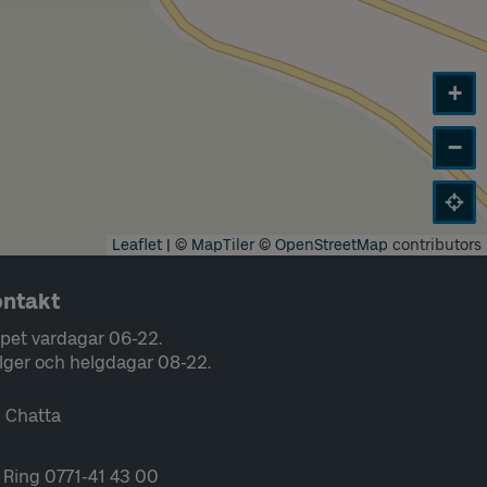
+
−
Leaflet
|
©
MapTiler
©
OpenStreetMap
contributors
ntakt
pet vardagar 06-22.
lger och helgdagar 08-22.
Chatta
Ring 0771-41 43 00