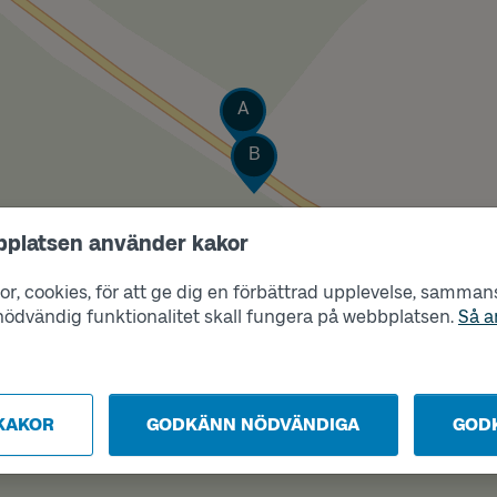
Läge
A
Läge
B
bplatsen använder kakor
r, cookies, för att ge dig en förbättrad upplevelse, sammanst
s nödvändig funktionalitet skall fungera på webbplatsen.
Så a
KAKOR
GODKÄNN NÖDVÄNDIGA
GOD