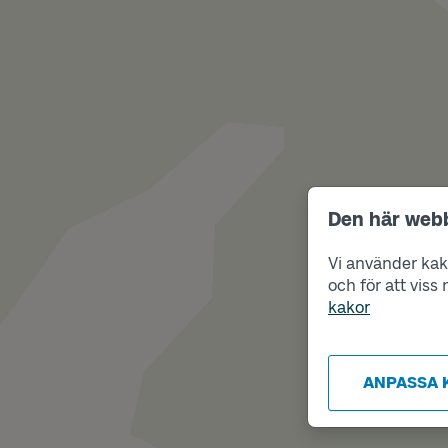
Den här web
Vi använder kako
och för att vis
kakor
ANPASSA 