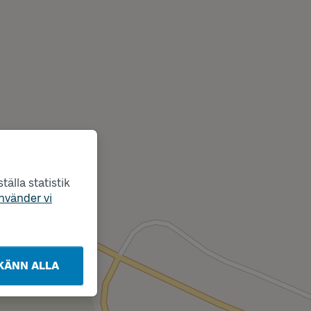
älla statistik
nvänder vi
KÄNN ALLA