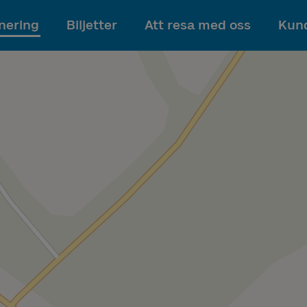
Till innehållet
nering
Biljetter
Att resa med oss
Kund