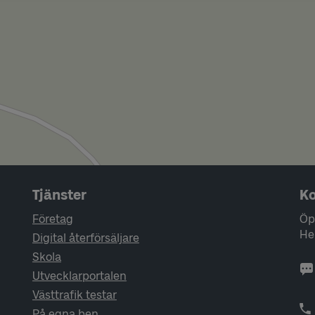
Tjänster
Ko
Företag
Öp
He
Digital återförsäljare
Skola
Utvecklarportalen
Västtrafik testar
På egna ben