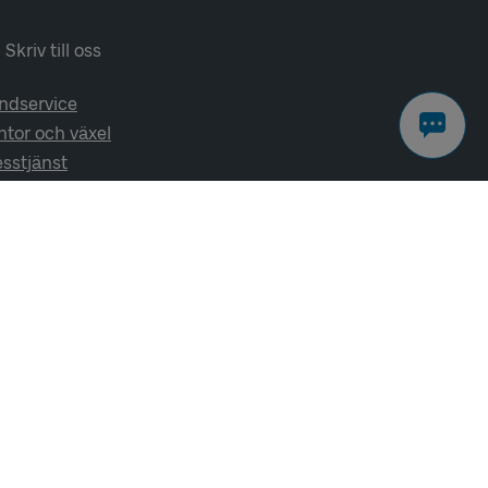
Skriv till oss
ndservice
ntor och växel
esstjänst
lj oss