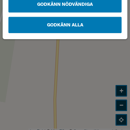
Läge
A
GODKÄNN NÖDVÄNDIGA
GODKÄNN ALLA
+
−