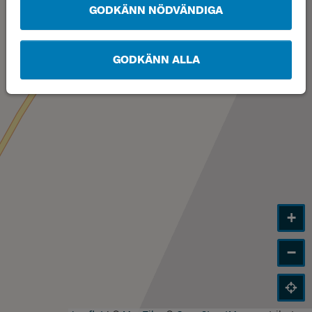
GODKÄNN NÖDVÄNDIGA
GODKÄNN ALLA
+
−