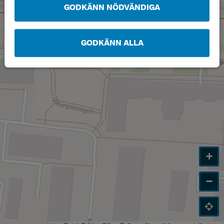
GODKÄNN NÖDVÄNDIGA
GODKÄNN ALLA
+
−