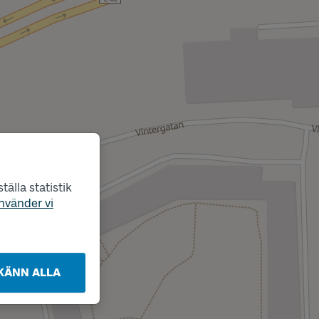
älla statistik
nvänder vi
KÄNN ALLA