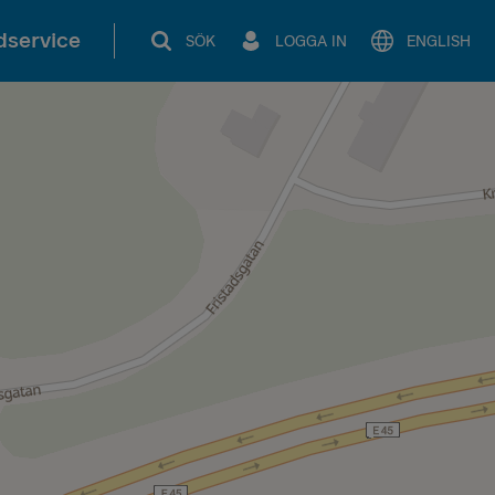
service
SÖK
LOGGA IN
ENGLISH