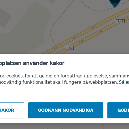
bplatsen använder kakor
Läge
A
r, cookies, för att ge dig en förbättrad upplevelse, sammanst
s nödvändig funktionalitet skall fungera på webbplatsen.
Så a
KAKOR
GODKÄNN NÖDVÄNDIGA
GOD