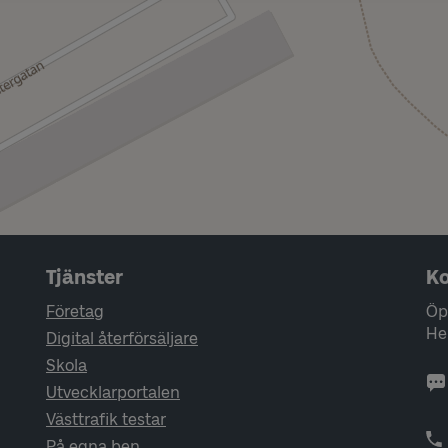
Tjänster
Ko
Företag
Öp
He
Digital återförsäljare
Skola
Utvecklarportalen
Västtrafik testar
På egna ben