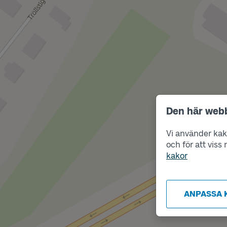
Den här web
Vi använder kako
och för att vis
kakor
ANPASSA 