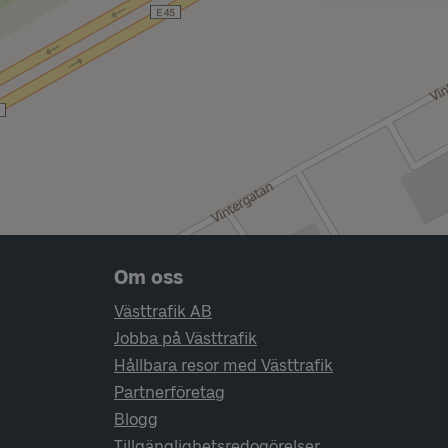
Sidfotsnavigering
Om oss
Västtrafik AB
Jobba på Västtrafik
Hållbara resor med Västtrafik
Partnerföretag
Blogg
Tillgänglighetsredogörelser