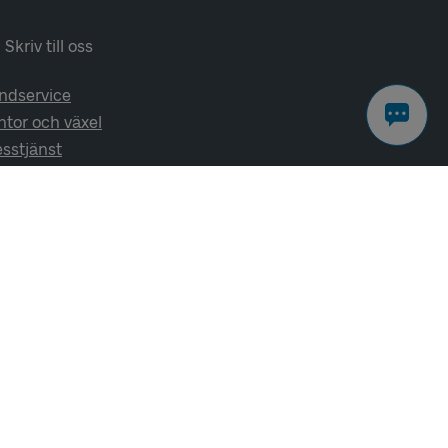
Skriv till oss
ndservice
ntor och växel
esstjänst
lj oss