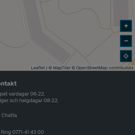
+
−
Leaflet
|
©
MapTiler
©
OpenStreetMap
contributors
ntakt
pet vardagar 06-22.
lger och helgdagar 08-22.
Chatta
Ring 0771-41 43 00