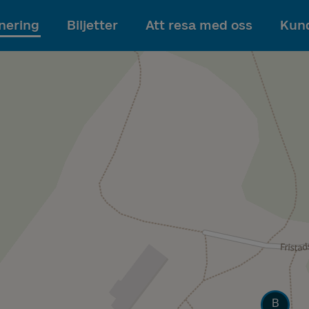
Till innehållet
nering
Biljetter
Att resa med oss
Kund
Läge
B