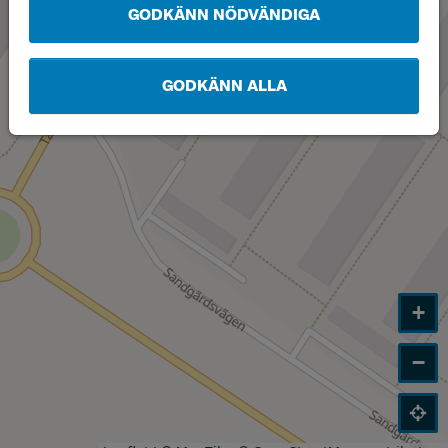
GODKÄNN NÖDVÄNDIGA
GODKÄNN ALLA
+
−