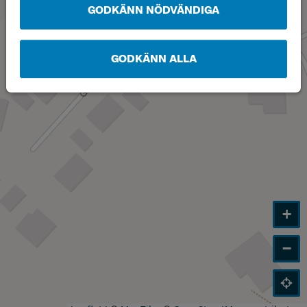
GODKÄNN NÖDVÄNDIGA
GODKÄNN ALLA
+
−