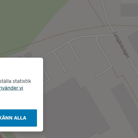
älla statistik
nvänder vi
KÄNN ALLA