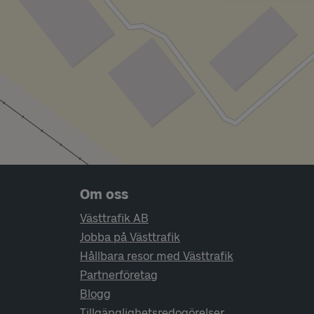
Sidfotsnavigering
Om oss
Västtrafik AB
Jobba på Västtrafik
Hållbara resor med Västtrafik
Partnerföretag
Blogg
Tillgänglighetsredogörelser