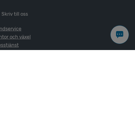
Skriv till oss
ndservice
ntor och växel
esstjänst
lj oss