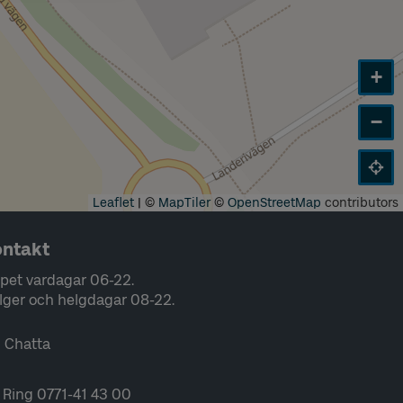
+
−
Leaflet
|
©
MapTiler
©
OpenStreetMap
contributors
ntakt
pet vardagar 06-22.
lger och helgdagar 08-22.
Chatta
Ring 0771-41 43 00