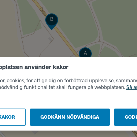
Läge
B
Läge
A
bplatsen använder kakor
r, cookies, för att ge dig en förbättrad upplevelse, sammanst
s nödvändig funktionalitet skall fungera på webbplatsen.
Så a
KAKOR
GODKÄNN NÖDVÄNDIGA
GOD