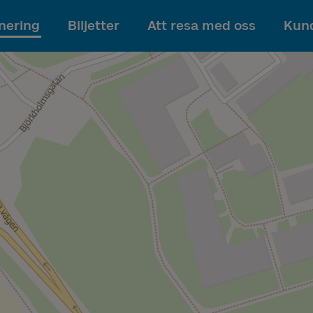
Till innehållet
nering
Biljetter
Att resa med oss
Kund