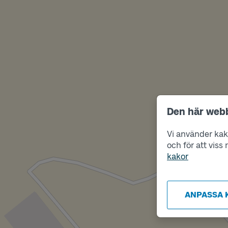
Den här web
Vi använder kako
och för att vis
kakor
ANPASSA 