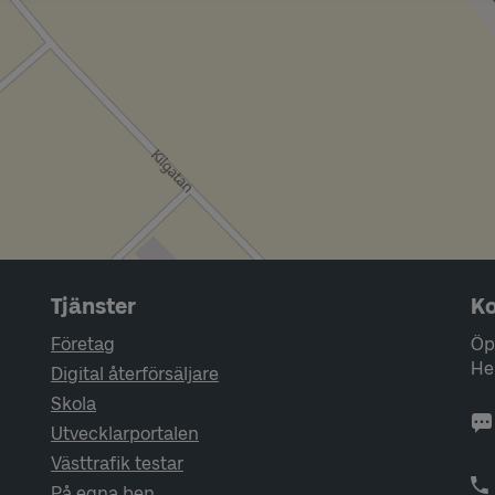
Tjänster
Ko
Företag
Öp
He
Digital återförsäljare
Skola
Utvecklarportalen
Västtrafik testar
På egna ben