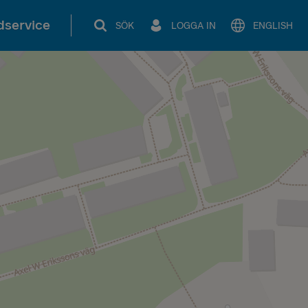
service
SÖK
LOGGA IN
ENGLISH