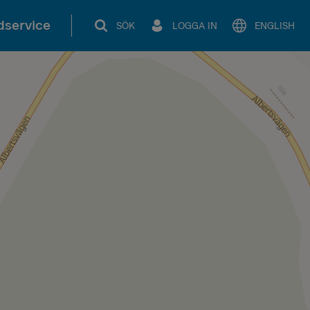
service
SÖK
LOGGA IN
ENGLISH