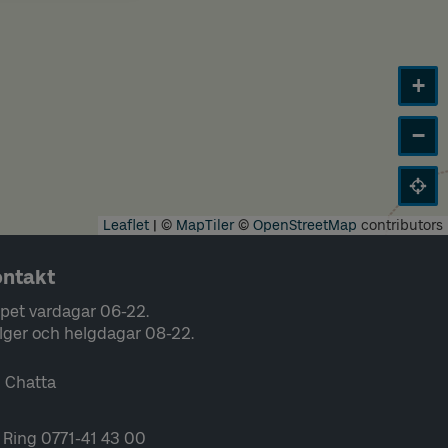
+
−
Leaflet
|
©
MapTiler
©
OpenStreetMap
contributors
ntakt
pet vardagar 06-22.
lger och helgdagar 08-22.
Chatta
Ring 0771-41 43 00