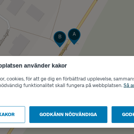
Läge
A
Läge
B
bplatsen använder kakor
r, cookies, för att ge dig en förbättrad upplevelse, sammanst
s nödvändig funktionalitet skall fungera på webbplatsen.
Så a
KAKOR
GODKÄNN NÖDVÄNDIGA
GOD