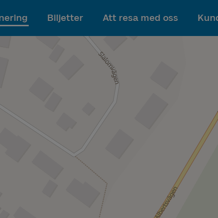
Till innehållet
nering
Biljetter
Att resa med oss
Kund