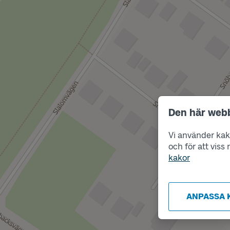
Den här web
Vi använder kako
och för att vis
kakor
ANPASSA 