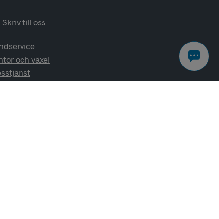
Skriv till oss
ndservice
ntor och växel
esstjänst
lj oss