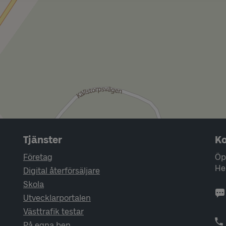
Tjänster
Ko
Företag
Öp
He
Digital återförsäljare
Skola
Utvecklarportalen
Västtrafik testar
På egna ben