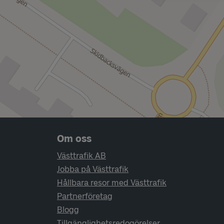
Sidfotsnavigering
Om oss
Västtrafik AB
Jobba på Västtrafik
Hållbara resor med Västtrafik
Partnerföretag
Blogg
Tillgänglighetsredogörelser