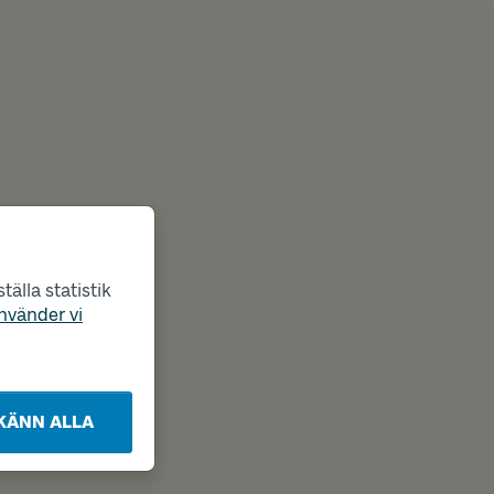
älla statistik
nvänder vi
KÄNN ALLA