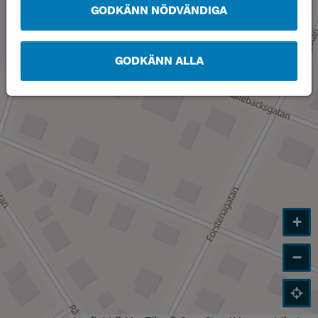
GODKÄNN NÖDVÄNDIGA
GODKÄNN ALLA
+
−