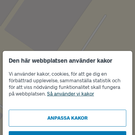
Den här webbplatsen använder kakor
Läge
A
Vi använder kakor, cookies, för att ge dig en
Läge
B
förbättrad upplevelse, sammanställa statistik och
Läge
C
Läge
för att viss nödvändig funktionalitet skall fungera
D
på webbplatsen.
Så använder vi kakor
Läge
E
Läge
F
ANPASSA KAKOR