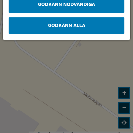
GODKÄNN NÖDVÄNDIGA
GODKÄNN ALLA
+
−