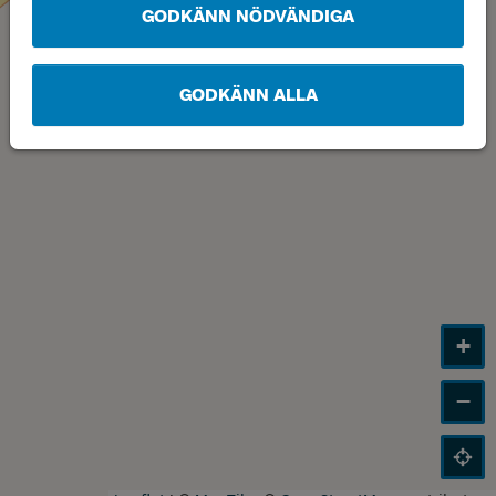
GODKÄNN NÖDVÄNDIGA
GODKÄNN ALLA
+
−