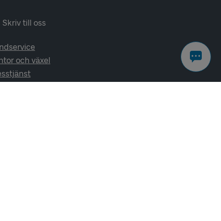
Skriv till oss
ndservice
ntor och växel
esstjänst
lj oss