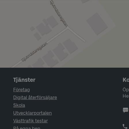
Tjänster
Ko
Företag
Öp
He
Digital återförsäljare
Skola
Utvecklarportalen
Västtrafik testar
På egna ben