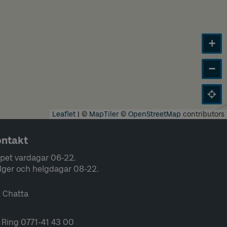
+
−
Leaflet
|
©
MapTiler
©
OpenStreetMap
contributors
ntakt
pet vardagar 06-22.
lger och helgdagar 08-22.
Chatta
Ring 0771-41 43 00