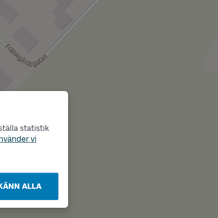
älla statistik
nvänder vi
KÄNN ALLA