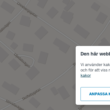
Den här web
Vi använder kako
och för att vis
kakor
ANPASSA 