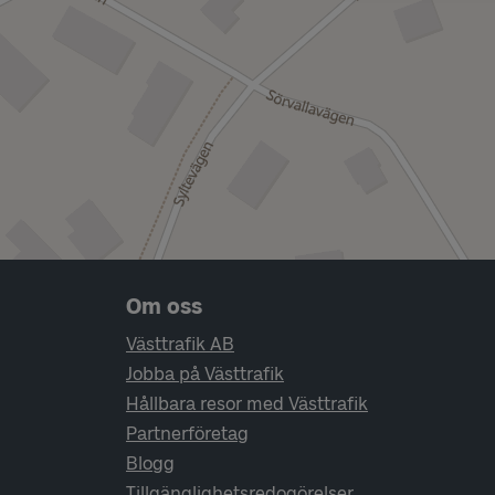
Sidfotsnavigering
Om oss
Västtrafik AB
Jobba på Västtrafik
Hållbara resor med Västtrafik
Partnerföretag
Blogg
Tillgänglighetsredogörelser