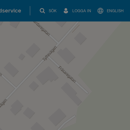
service
SÖK
LOGGA IN
ENGLISH