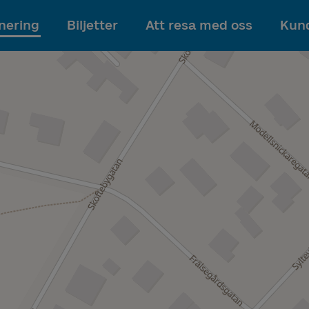
Till innehållet
nering
Biljetter
Att resa med oss
Kund