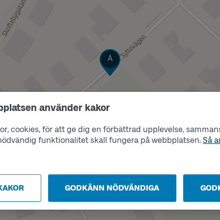
Läge
A
bplatsen använder kakor
r, cookies, för att ge dig en förbättrad upplevelse, sammanst
s nödvändig funktionalitet skall fungera på webbplatsen.
Så a
KAKOR
GODKÄNN NÖDVÄNDIGA
GOD