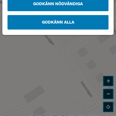
GODKÄNN NÖDVÄNDIGA
GODKÄNN ALLA
+
−