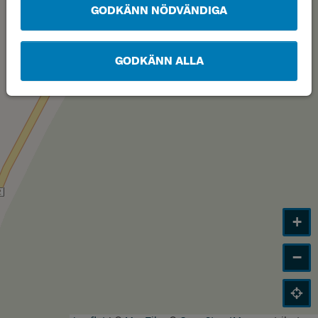
GODKÄNN NÖDVÄNDIGA
GODKÄNN ALLA
+
−