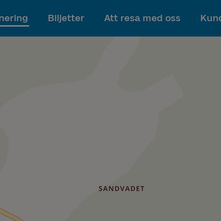
Till innehållet
nering
Biljetter
Att resa med oss
Kund