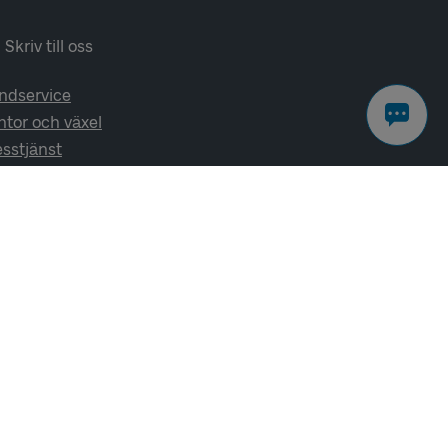
Skriv till oss
ndservice
ntor och växel
esstjänst
lj oss