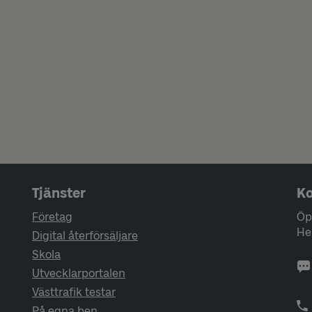
Tjänster
Ko
Företag
Öp
He
Digital återförsäljare
Skola
Utvecklarportalen
Västtrafik testar
På egna ben