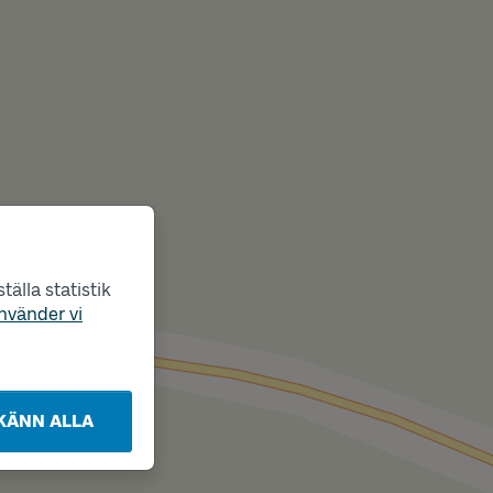
älla statistik
nvänder vi
KÄNN ALLA