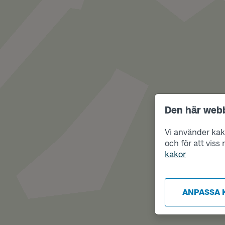
Den här web
Vi använder kako
och för att vis
kakor
ANPASSA 