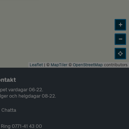
+
−
Leaflet
|
©
MapTiler
©
OpenStreetMap
contributors
ntakt
pet vardagar 06-22.
lger och helgdagar 08-22.
Chatta
Ring 0771-41 43 00