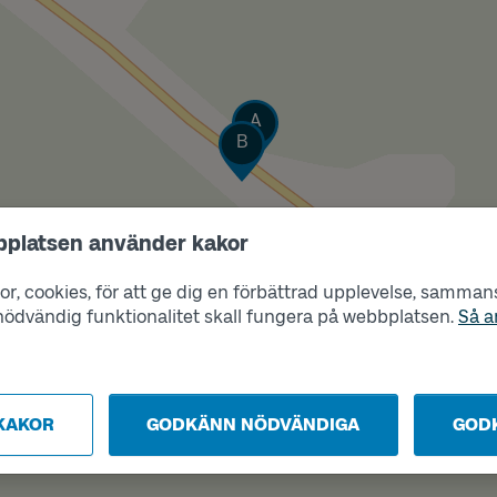
Läge
A
Läge
B
bplatsen använder kakor
r, cookies, för att ge dig en förbättrad upplevelse, sammanst
s nödvändig funktionalitet skall fungera på webbplatsen.
Så a
KAKOR
GODKÄNN NÖDVÄNDIGA
GOD