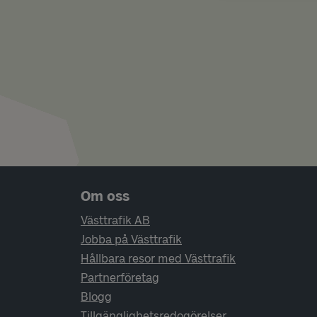
Sidfotsnavigering
Om oss
Västtrafik AB
Jobba på Västtrafik
Hållbara resor med Västtrafik
Partnerföretag
Blogg
Tillgänglighetsredogörelser