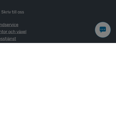
Skriv till oss
ndservice
ntor och växel
esstjänst
lj oss