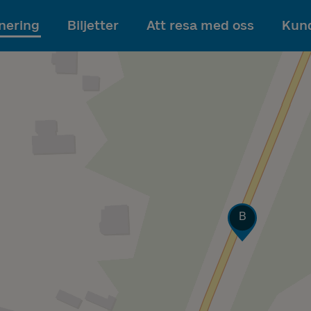
Till innehållet
nering
Biljetter
Att resa med oss
Kund
Läge
B