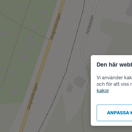
Den här web
Vi använder kako
och för att vis
kakor
ANPASSA 