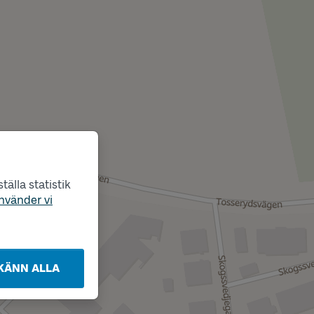
älla statistik
nvänder vi
KÄNN ALLA