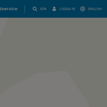
service
SÖK
LOGGA IN
ENGLISH