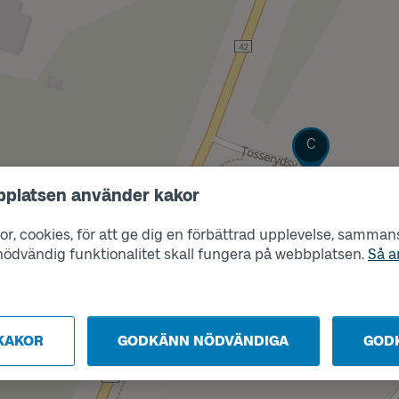
Läge
C
bplatsen använder kakor
r, cookies, för att ge dig en förbättrad upplevelse, sammanst
s nödvändig funktionalitet skall fungera på webbplatsen.
Så a
Läge
A
KAKOR
GODKÄNN NÖDVÄNDIGA
GOD