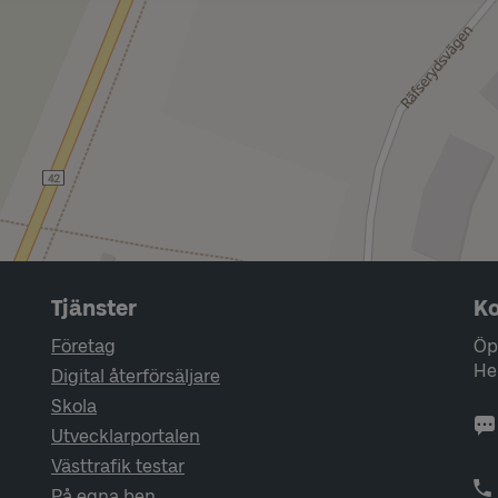
Tjänster
Ko
Företag
Öp
He
Digital återförsäljare
Skola
Utvecklarportalen
Västtrafik testar
På egna ben