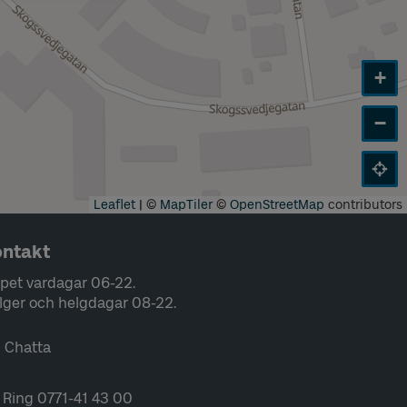
+
−
Leaflet
|
©
MapTiler
©
OpenStreetMap
contributors
ntakt
pet vardagar 06-22.
lger och helgdagar 08-22.
Chatta
Ring 0771-41 43 00