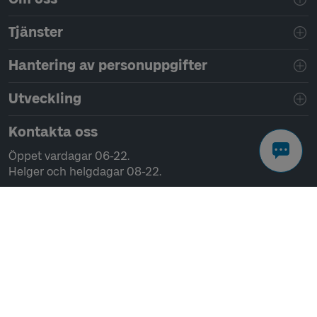
Tjänster
Hantering av personuppgifter
Utveckling
Kontakta oss
Öppet vardagar 06-22.
Helger och helgdagar 08-22.
Chatta
Ring 0771-41 43 00
Skriv till oss