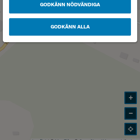
GODKÄNN NÖDVÄNDIGA
GODKÄNN ALLA
+
−