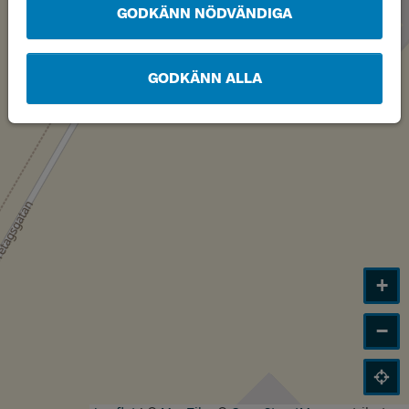
GODKÄNN NÖDVÄNDIGA
GODKÄNN ALLA
+
−