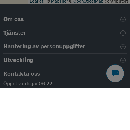
Leaflet
|
©
MapTiler
©
OpenStreetMap
contributors
Sidfotsnavigering
Om oss
Tjänster
Hantering av personuppgifter
Utveckling
Kontakta oss
Öppet vardagar 06-22.
Helger och helgdagar 08-22.
Chatta
Ring 0771-41 43 00